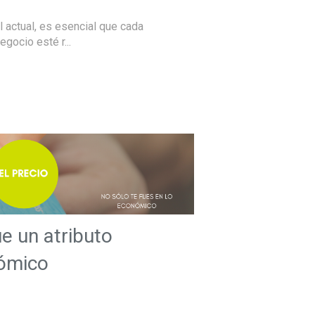
 actual, es esencial que cada
gocio esté r...
ue un atributo
ómico